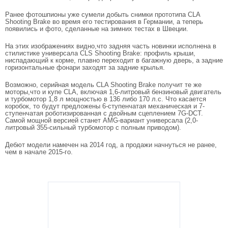
Ранее фотошпионы уже сумели добыть снимки прототипа CLA
Shooting Brake во время его тестирования в Германии, а теперь
появились и фото, сделанные на зимних тестах в Швеции.
На этих изображениях видно,что задняя часть новинки исполнена в
стилистике универсала CLS Shooting Brake: профиль крыши,
ниспадающий к корме, плавно переходит в багажную дверь, а задние
горизонтальные фонари заходят за задние крылья.
Возможно, серийная модель CLA Shooting Brake получит те же
моторы,что и купе CLA, включая 1,6-литровый бензиновый двигатель
и турбомотор 1,8 л мощностью в 136 либо 170 л.с. Что касается
коробок, то будут предложены 6-ступенчатая механическая и 7-
ступенчатая роботизированная с двойным сцеплением 7G-DCT.
Самой мощной версией станет AMG-вариант универсала (2,0-
литровый 355-сильный турбомотор с полным приводом).
Дебют модели намечен на 2014 год, а продажи начнуться не ранее,
чем в начале 2015-го.