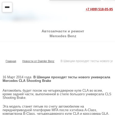
+7 (499) 518-05-95
Автозапчасти и ремонт
Mercedes Benz
В Швеции проходят тесты нового универсала
Mercedes CLA Shooting Brake
В Швеции проходят тесты нового ун
Главная
Новости от Daimler Benz
16 Март 2014 года
В Швеции проходят тесты нового универсала
Mercedes CLA Shooting Brake
Автомобиль будет похож на четырехдверное купе CLA во всем,
кроме задней части, выполненной в стиле большого универсала CLS
Shooting Brake.
Эта модель станет пятым по счету автомобилем на
переднеприводной платформе MFA после хэтчбэка A-Class,
компактвэна B-Class, четырехдверного купе CLA и кроссовера GLA.