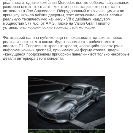
реальности, однако компания Mercedes все же собрала натуральных
размеров макет этого авто, местом презентации которого станет
автосалон в Лос-Анджелесе. Оборудованный открывающимися по
принципу «крыла чайки» дверями, этот автомобиль имеет вполне
реальную техничесукую начинку - V8 с двойным наддувом
мощностью 577 л.с. от AMG. Также на Vision Gran Turismo
установлены керамические тормоза этой же марки.
Фотографий салона публике еще не показывали, однако из пресс-
релиза известно, что кокпит будет напоминать рабочее место
пилотов F1. Спортивные красные кресла, «парящий» поверх руля
информационный дисплей, принимающий форму стекла, двери,
«кажущиеся продожением приборной панели» - вот только некоторые
детали интерьера этого концепта.