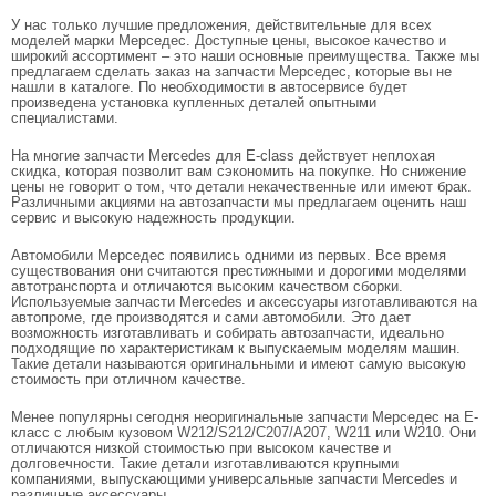
У нас только лучшие предложения, действительные для всех
моделей марки Мерседес. Доступные цены, высокое качество и
широкий ассортимент – это наши основные преимущества. Также мы
предлагаем сделать заказ на запчасти Мерседес, которые вы не
нашли в каталоге. По необходимости в автосервисе будет
произведена установка купленных деталей опытными
специалистами.
На многие запчасти Mercedes для E-class действует неплохая
скидка, которая позволит вам сэкономить на покупке. Но снижение
цены не говорит о том, что детали некачественные или имеют брак.
Различными акциями на автозапчасти мы предлагаем оценить наш
сервис и высокую надежность продукции.
Автомобили Мерседес появились одними из первых. Все время
существования они считаются престижными и дорогими моделями
автотранспорта и отличаются высоким качеством сборки.
Используемые запчасти Mercedes и аксессуары изготавливаются на
автопроме, где производятся и сами автомобили. Это дает
возможность изготавливать и собирать автозапчасти, идеально
подходящие по характеристикам к выпускаемым моделям машин.
Такие детали называются оригинальными и имеют самую высокую
стоимость при отличном качестве.
Менее популярны сегодня неоригинальные запчасти Мерседес на E-
класс с любым кузовом W212/S212/C207/A207, W211 или W210. Они
отличаются низкой стоимостью при высоком качестве и
долговечности. Такие детали изготавливаются крупными
компаниями, выпускающими универсальные запчасти Mercedes и
различные аксессуары.