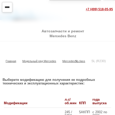
+7 (499) 518-05-95
Автозапчасти и ремонт
Mercedes Benz
SL (R230)
SL (R230)
Главная
Модельный ряд Mercedes
Mercedes
SL
class
Выберите модификацию для получения ее подробных
технических и эксплуатационных характеристик:
л.с/
года
Модификации
об.мин
КПП
выпуска
245 /
5АКПП
с 2002 по