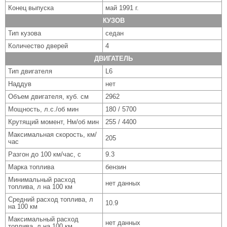
Конец выпуска
май 1991 г.
КУЗОВ
Тип кузова
седан
Количество дверей
4
ДВИГАТЕЛЬ
Тип двигателя
L6
Наддув
нет
Объем двигателя, куб. см
2962
Мощность, л.с./об мин
180 / 5700
Крутящий момент, Нм/об мин
255 / 4400
Максимальная скорость, км/
205
час
Разгон до 100 км/час, с
9.3
Марка топлива
бензин
Минимальный расход
нет данных
топлива, л на 100 км
Средний расход топлива, л
10.9
на 100 км
Максимальный расход
нет данных
топлива, л на 100 км