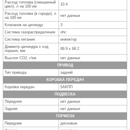
Расход топлива (смешанный
10.4
цикл), л на 100 км
Расход топлива (в городе), л
нет данных
на 100 км
Клапанов на цилиндр:
3
Система газораспределения
ohc
Система питания
инжектор
Диаметр цилиндра x ход
89.9 x 68.2
поршня, мм
Выхлоп CO2, г/км
нет данных
ПРИВОД
Тип привода
задний
КОРОБКА ПЕРЕДАЧ
Коробка передач
5АКПП
ПОДВЕСКА
Передняя
нет данных
Задняя
нет данных
ТОРМОЗА
Передние
дисковые