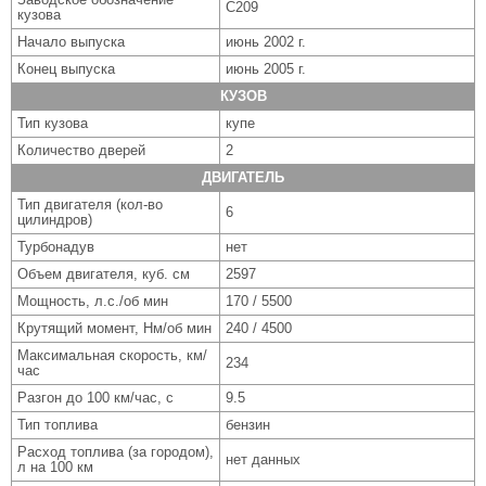
C209
кузова
Начало выпуска
июнь 2002 г.
Конец выпуска
июнь 2005 г.
КУЗОВ
Тип кузова
купе
Количество дверей
2
ДВИГАТЕЛЬ
Тип двигателя (кол-во
6
цилиндров)
Турбонадув
нет
Объем двигателя, куб. см
2597
Мощность, л.с./об мин
170 / 5500
Крутящий момент, Нм/об мин
240 / 4500
Максимальная скорость, км/
234
час
Разгон до 100 км/час, с
9.5
Тип топлива
бензин
Расход топлива (за городом),
нет данных
л на 100 км