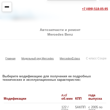
+7 (499) 518-05-95
Автозапчасти и ремонт
Mercedes Benz
C-класс Coupe (CL203)
C-класс Coupe (
Главная
Модельный ряд Mercedes
Mercedes
С
class
Выберите модификацию для получения ее подробных
технических и эксплуатационных характеристик:
л.с/
года
Модификации
об.мин
КПП
выпуска
122 /
5АКПП
с 2005 по