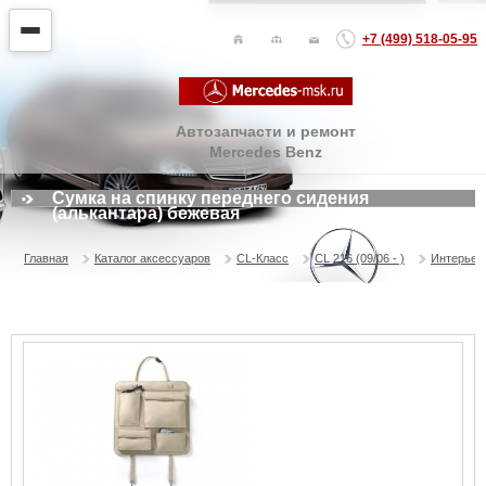
+7 (499) 518-05-95
Автозапчасти и ремонт
Mercedes Benz
Сумка на спинку переднего сидения
(алькантара) бежевая
Главная
Каталог аксессуаров
CL-Класс
CL 216 (09/06 - )
Интерьер