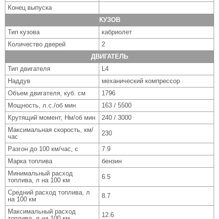
Конец выпуска
КУЗОВ
Тип кузова
кабриолет
Количество дверей
2
ДВИГАТЕЛЬ
Тип двигателя
L4
Наддув
механический компрессор
Объем двигателя, куб. см
1796
Мощность, л.с./об мин
163 / 5500
Крутящий момент, Нм/об мин
240 / 3000
Максимальная скорость, км/
230
час
Разгон до 100 км/час, с
7.9
Марка топлива
бензин
Минимальный расход
6.5
топлива, л на 100 км
Средний расход топлива, л
8.7
на 100 км
Максимальный расход
12.6
топлива, л на 100 км