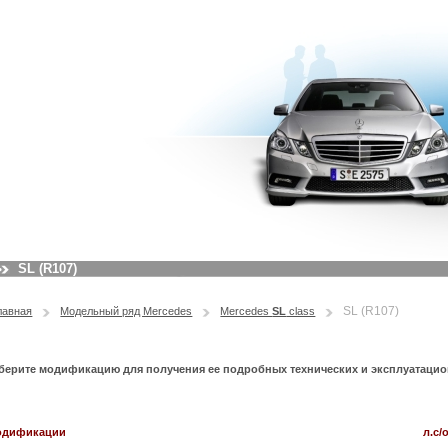
SL (R107)
SL (R107)
лавная
Модельный ряд Mercedes
Mercedes
SL
class
берите модификацию для получения ее подробных технических и эксплуатацио
одификации
л.с/