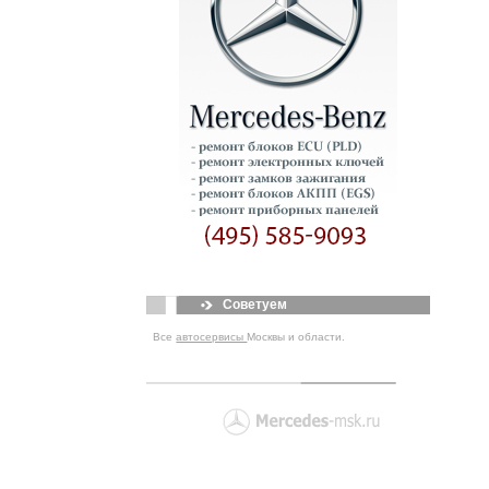
Советуем
Все
автосервисы
Москвы и области.