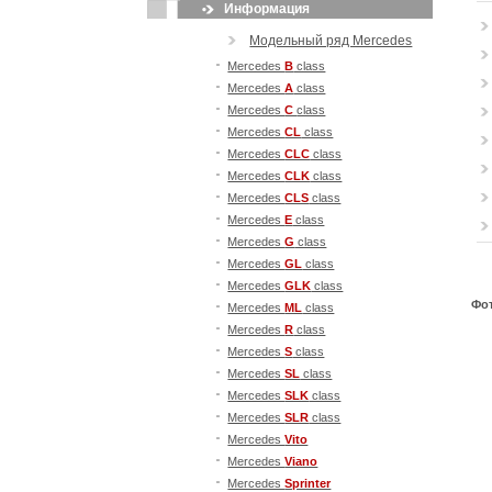
Информация
Модельный ряд Mercedes
Mercedes
B
class
Mercedes
A
class
Mercedes
С
class
Mercedes
CL
class
Mercedes
CLC
class
Mercedes
CLK
class
Mercedes
CLS
class
Mercedes
E
class
Mercedes
G
class
Mercedes
GL
class
Mercedes
GLK
class
Фо
Mercedes
ML
class
Mercedes
R
class
Mercedes
S
class
Mercedes
SL
class
Mercedes
SLK
class
Mercedes
SLR
class
Mercedes
Vito
Mercedes
Viano
Mercedes
Sprinter