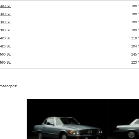
300 SL
188 
300 SL
188 
300 SL
180 
300 SL
180 
420 SL
218 
420 SL
204 
500 SL
245 
500 SL
223 
тогалерея: