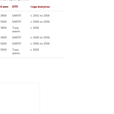
об.мин
КПП
года выпуска
/ 3800
5АКПП
с 2002 по 2006
/ 5500
5АКПП
с 2000 по 2006
/ 3800
7seq.
с 2006
autom.
/ 4000
5АКПП
с 2000 по 2006
/ 5500
5АКПП
с 2000 по 2006
/ 5500
7seq.
с 2006
autom.