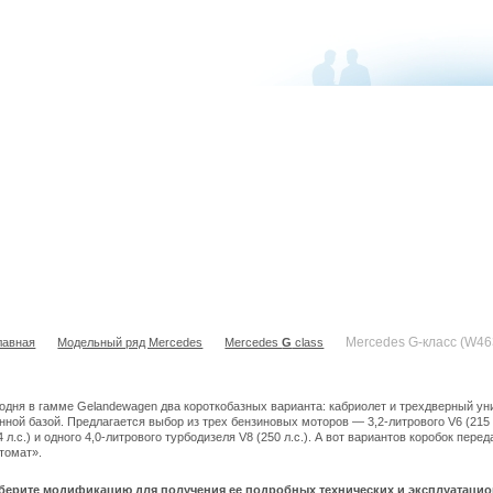
Mercedes G-класс (W463 Restail) Coupe
Mercedes G-класс (W46
лавная
Модельный ряд Mercedes
Mercedes
G
class
одня в гамме Gelandewagen два короткобазных варианта: кабриолет и трехдверный ун
нной базой. Предлагается выбор из трех бензиновых моторов — 3,2-литрового V6 (215 л.с
4 л.с.) и одного 4,0-литрового турбодизеля V8 (250 л.с.). А вот вариантов коробок пе
томат».
берите модификацию для получения ее подробных технических и эксплуатацио