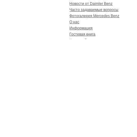
Новости от Daimler Benz
Часто задаваемые вопросы
Фотогалерея Mercedes Benz
О нас
Информация
Гостевая книга
Карта сайта
Контакты
Реклама
Спецпредложение
Зачем переплачивать? Мы
поможем Вам обновить
Ваш S-klasse с
минимальными затратами!
Реклама
Рекламное место сдается!
Опрос