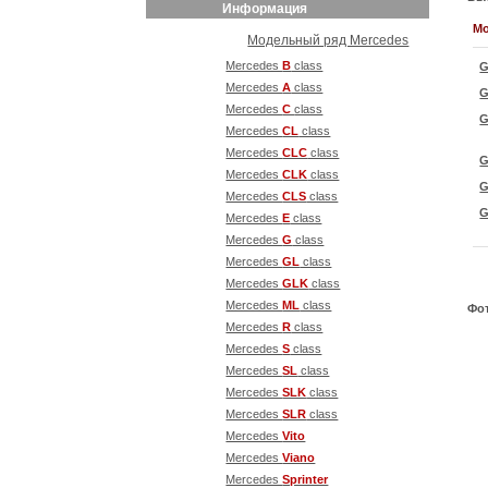
Информация
М
Модельный ряд Mercedes
Mercedes
B
class
G
Mercedes
A
class
G
Mercedes
С
class
G
Mercedes
CL
class
Mercedes
CLC
class
G
Mercedes
CLK
class
G
Mercedes
CLS
class
G
Mercedes
E
class
Mercedes
G
class
Mercedes
GL
class
Mercedes
GLK
class
Mercedes
ML
class
Фо
Mercedes
R
class
Mercedes
S
class
Mercedes
SL
class
Mercedes
SLK
class
Mercedes
SLR
class
Mercedes
Vito
Mercedes
Viano
Mercedes
Sprinter