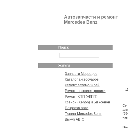
Автозапчасти и ремонт
Mercedes Benz
Поиск
Услуги
Запчасти Мерседес
Каталог аксессуаров
Ремонт автомобилей
Г
Ремонт автоэлектроники
Ремонт КПП (АКПП)
Ксенон (Xenon) и Би ксенон
Сег
Покраска авто
дли
Тюнинг Mercedes Benz
(35
«ав
Выкуп АВТО
Вы