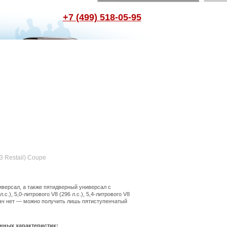
+7 (499) 518-05-95
3 Restail) Coupe
иверсал, а также пятидверный универсал с
.), 5,0-литрового V8 (296 л.с.), 5,4-литрового V8
редач нет — можно получить лишь пятиступенчатый
нных характеристик: