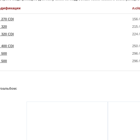
одификации
л.с/
 270 CDI
156 
 320
215 
 320 CDI
224 
 400 CDI
250 
 500
296 
 500
296 
тоальбом: