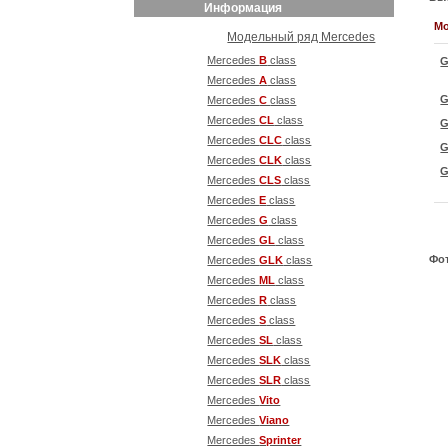
Информация
М
Модельный ряд Mercedes
Mercedes
B
class
G
Mercedes
A
class
G
Mercedes
С
class
Mercedes
CL
class
G
Mercedes
CLC
class
G
Mercedes
CLK
class
G
Mercedes
CLS
class
Mercedes
E
class
Mercedes
G
class
Mercedes
GL
class
Фо
Mercedes
GLK
class
Mercedes
ML
class
Mercedes
R
class
Mercedes
S
class
Mercedes
SL
class
Mercedes
SLK
class
Mercedes
SLR
class
Mercedes
Vito
Mercedes
Viano
Mercedes
Sprinter