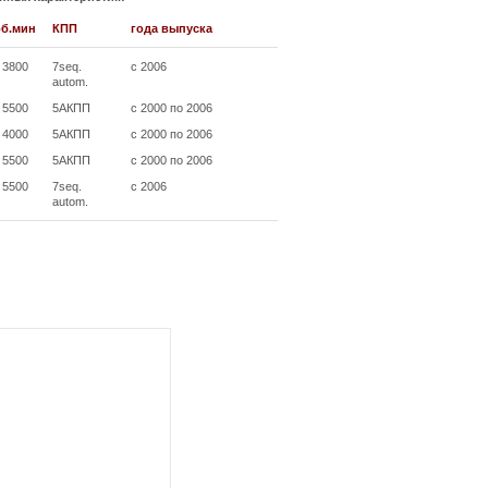
об.мин
КПП
года выпуска
/ 3800
7seq.
с 2006
autom.
/ 5500
5АКПП
с 2000 по 2006
/ 4000
5АКПП
с 2000 по 2006
/ 5500
5АКПП
с 2000 по 2006
/ 5500
7seq.
с 2006
autom.