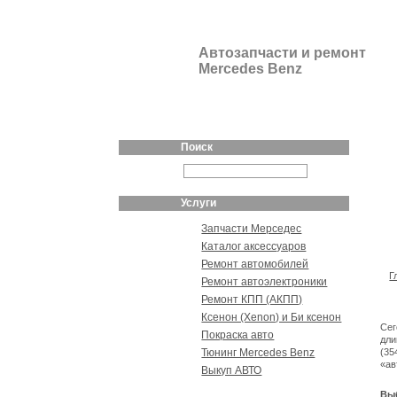
Автозапчасти и ремонт
Mercedes Benz
Поиск
Услуги
Запчасти Мерседес
Каталог аксессуаров
Ремонт автомобилей
Г
Ремонт автоэлектроники
Ремонт КПП (АКПП)
Ксенон (Xenon) и Би ксенон
Сег
Покраска авто
дли
Тюнинг Mercedes Benz
(35
«ав
Выкуп АВТО
Вы