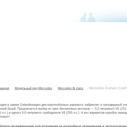
Mercedes G-класс Cabriolet (W463)
Mercedes G-класс Cabri
лавная
Модельный ряд Mercedes
Mercedes
G
class
одня в гамме Gelandewagen два короткобазных варианта: кабриолет и трехдверный ун
нной базой. Предлагается выбор из трех бензиновых моторов — 3,2-литрового V6 (215 л.с
4 л.с.) и одного 4,0-литрового турбодизеля V8 (250 л.с.). А вот вариантов коробок пе
томат».
берите модификацию для получения ее подробных технических и эксплуатацио