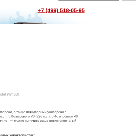
+7 (499) 518-05-95
olet (W463)
иверсал, а также пятидверный универсал с
.), 5,0-литрового V8 (296 л.с.), 5,4-литрового V8
редач нет — можно получить лишь пятиступенчатый
нных характеристик: