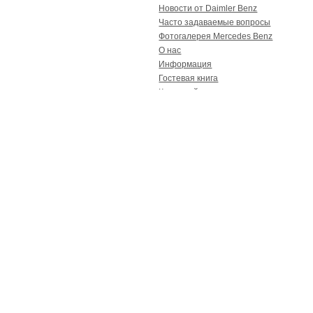
Новости от Daimler Benz
Часто задаваемые вопросы
Фотогалерея Mercedes Benz
О нас
Информация
Гостевая книга
Карта сайта
Контакты
Реклама
Спецпредложение
Обвесы WALD стали
дешевле
Реклама
Рекламное место сдается!
Опрос
Какие запчасти на Мерседес вас