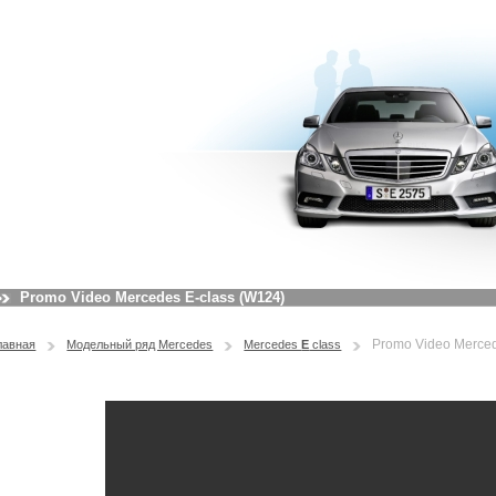
Promo Video Mercedes E-class (W124)
Promo Video Merced
лавная
Модельный ряд Mercedes
Mercedes
E
class