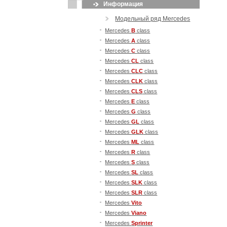
Информация
Модельный ряд Mercedes
Mercedes
B
class
Mercedes
A
class
Mercedes
С
class
Mercedes
CL
class
Mercedes
CLC
class
Mercedes
CLK
class
Mercedes
CLS
class
Mercedes
E
class
Mercedes
G
class
Mercedes
GL
class
Mercedes
GLK
class
Mercedes
ML
class
Mercedes
R
class
Mercedes
S
class
Mercedes
SL
class
Mercedes
SLK
class
Mercedes
SLR
class
Mercedes
Vito
Mercedes
Viano
Mercedes
Sprinter