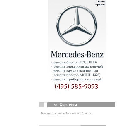
Советуем
Все
автосервисы
Москвы и области.