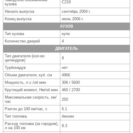
C219
кузова
Начало выпуска
сентябрь 2004 г.
Конец выпуска
июнь 2006 г.
КУЗОВ
Тип кузова
купе
Количество дверей
4
ДВИГАТЕЛЬ
Тип двигателя (кол-во
8
цилиндров)
Турбонадув
нет
Объем двигателя, куб. см
4966
Мощность, л.с./об мин
306 / 5600
Крутящий момент, Нм/об мин
460 / 2700
Максимальная скорость, км/
250
час
Разгон до 100 км/час, с
6.1
Тип топлива
бензин
Расход топлива (за городом),
8.3
л на 100 км