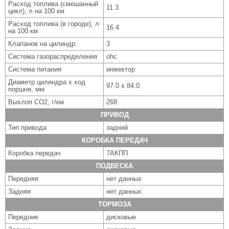
Расход топлива (смешанный
11.3
цикл), л на 100 км
Расход топлива (в городе), л
16.4
на 100 км
Клапанов на цилиндр:
3
Система газораспределения
ohc
Система питания
инжектор
Диаметр цилиндра x ход
97.0 x 84.0
поршня, мм
Выхлоп CO2, г/км
268
ПРИВОД
Тип привода
задний
КОРОБКА ПЕРЕДАЧ
Коробка передач
7АКПП
ПОДВЕСКА
Передняя
нет данных
Задняя
нет данных
ТОРМОЗА
Передние
дисковые