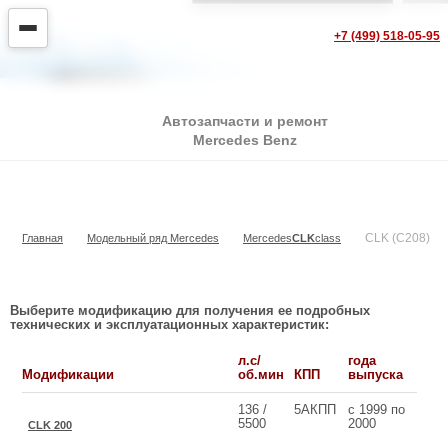
+7 (499) 518-05-95
Автозапчасти и ремонт
Mercedes Benz
CLK (C208)
CLK (C208)
Главная
Модельный ряд Mercedes
Mercedes
CLK
class
Выберите модификацию для получения ее подробных
технических и эксплуатационных характеристик:
л.с/
года
Модификации
об.мин
КПП
выпуска
136 /
5АКПП
с 1999 по
5500
2000
CLK 200