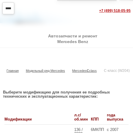
+7 (499) 518-05-95
Автозапчасти и ремонт
Mercedes Benz
C-класс (W204)
C-класс (W204)
Главная
Модельный ряд Mercedes
Mercedes
С
class
Выберите модификацию для получения ее подробных
технических и эксплуатационных характеристик:
л.с/
года
Модификации
об.мин
КПП
выпуска
136 /
6МКПП
с 2007