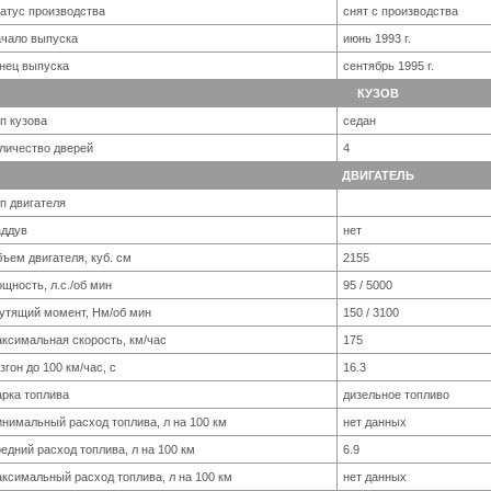
атус производства
снят с производства
чало выпуска
июнь 1993 г.
нец выпуска
сентябрь 1995 г.
КУЗОВ
п кузова
седан
личество дверей
4
ДВИГАТЕЛЬ
п двигателя
аддув
нет
ъем двигателя, куб. см
2155
щность, л.с./об мин
95 / 5000
утящий момент, Нм/об мин
150 / 3100
ксимальная скорость, км/час
175
згон до 100 км/час, с
16.3
рка топлива
дизельное топливо
нимальный расход топлива, л на 100 км
нет данных
едний расход топлива, л на 100 км
6.9
ксимальный расход топлива, л на 100 км
нет данных