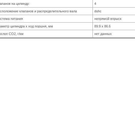
апанов на цилиндр:
4
сположение клапанов и распределительного вала
dohc
стема питания
непрямой впрыск
аметр цилиндра x ход поршня, мм
89.9 x 86.6
хлоп CO2, г/км
нет данных
ПРИВОД
п привода
задний
КОРОБКА ПЕРЕДАЧ
робка передач
5 МКПП
ТОРМОЗА
редние
дисковые
дние
дисковые
ГАБАРИТЫ
ина, мм
4490
рина, мм
1720
сота, мм
1420
лесная база, мм
2690
ПРОЧЕЕ