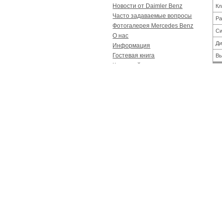
Новости от Daimler Benz
Кл
Часто задаваемые вопросы
Ра
Фотогалерея Mercedes Benz
Си
О нас
Ди
Информация
Гостевая книга
Вы
Карта сайта
Контакты
Ти
Реклама
Ко
Спецпредложение
Пе
Зачем переплачивать? Мы
За
поможем Вам обновить
Ваш S-klasse с
минимальными затратами!
Дл
Ши
Реклама
Вы
Рекламное место сдается!
Ко
Опрос