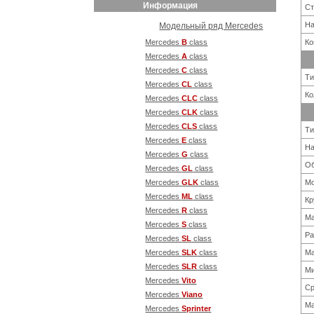
Информация
Ст
На
Модельный ряд Mercedes
Mercedes
B
class
Ко
Mercedes
A
class
Mercedes
С
class
Ти
Mercedes
CL
class
Ко
Mercedes
CLC
class
Mercedes
CLK
class
Mercedes
CLS
class
Ти
Mercedes
E
class
Н
Mercedes
G
class
Об
Mercedes
GL
class
Mercedes
GLK
class
Мо
Mercedes
ML
class
Кр
Mercedes
R
class
Ма
Mercedes
S
class
Ра
Mercedes
SL
class
Mercedes
SLK
class
Ма
Mercedes
SLR
class
Ми
Mercedes
Vito
Ср
Mercedes
Viano
Ма
Mercedes
Sprinter