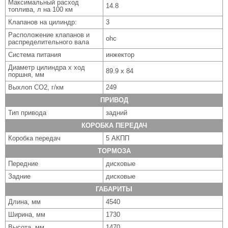
Максимальный расход
14.8
топлива, л на 100 км
Клапанов на цилиндр:
3
Расположение клапанов и
ohc
распределительного вала
Система питания
инжектор
Диаметр цилиндра x ход
89.9 x 84
поршня, мм
Выхлоп CO2, г/км
249
ПРИВОД
Тип привода
задний
КОРОБКА ПЕРЕДАЧ
Коробка передач
5 АКПП
ТОРМОЗА
Передние
дисковые
Задние
дисковые
ГАБАРИТЫ
Длина, мм
4540
Ширина, мм
1730
Высота, мм
1470