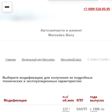
+7 (499) 518-05-95
Автозапчасти и ремонт
Mercedes Benz
C-класс Combi (S202)
C-класс Combi (
Главная
Модельный ряд Mercedes
Mercedes
С
class
Выберите модификацию для получения ее подробных
технических и эксплуатационных характеристик:
л.с/
года
Модификации
об.мин
КПП
выпуска
122 /
5АКПП
с 1996 по