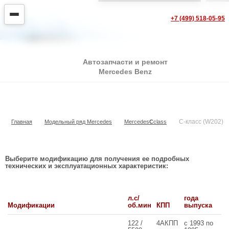
+7 (499) 518-05-95
Автозапчасти и ремонт
Mercedes Benz
C-класс (W202)
C-класс (W202)
Главная
Модельный ряд Mercedes
Mercedes
С
class
Выберите модификацию для получения ее подробных
технических и эксплуатационных характеристик:
л.с/
года
Модификации
об.мин
КПП
выпуска
122 /
4АКПП
с 1993 по