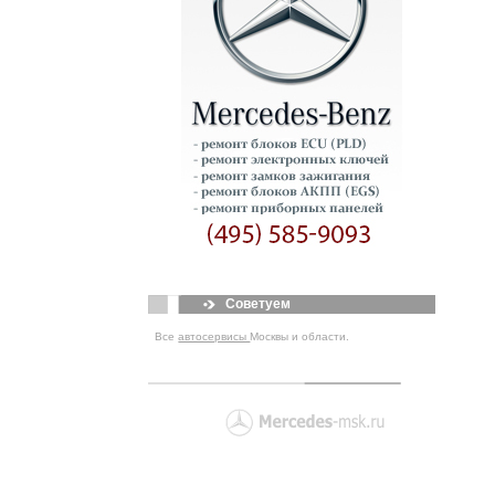
Советуем
Все
автосервисы
Москвы и области.