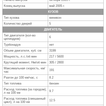
Конец выпуска
май 2005 г.
КУЗОВ
Тип кузова
минивэн
Количество дверей
5
ДВИГАТЕЛЬ
Тип двигателя (кол-во
6
цилиндров)
Турбонадув
нет
Объем двигателя, куб. см
3199
Мощность, л.с./об мин
217 / 5600
Крутящий момент, Нм/об мин
305 / 2800
Максимальная скорость, км/
191
час
Разгон до 100 км/час, с
8.2
Тип топлива
бензин
Расход топлива (за городом),
9.7
л на 100 км
Расход топлива (смешанный
12.5
цикл), л на 100 км