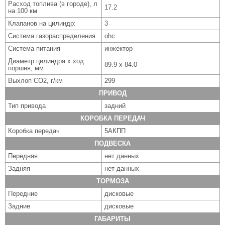
Расход топлива (в городе), л
17.2
на 100 км
Клапанов на цилиндр:
3
Система газораспределения
ohc
Система питания
инжектор
Диаметр цилиндра x ход
89.9 x 84.0
поршня, мм
Выхлоп CO2, г/км
299
ПРИВОД
Тип привода
задний
КОРОБКА ПЕРЕДАЧ
Коробка передач
5АКПП
ПОДВЕСКА
Передняя
нет данных
Задняя
нет данных
ТОРМОЗА
Передние
дисковые
Задние
дисковые
ГАБАРИТЫ