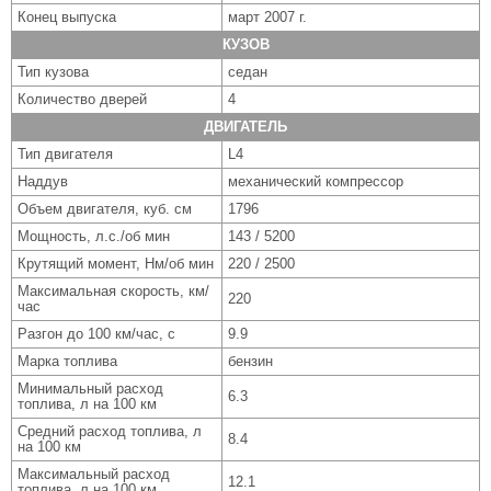
Конец выпуска
март 2007 г.
КУЗОВ
Тип кузова
седан
Количество дверей
4
ДВИГАТЕЛЬ
Тип двигателя
L4
Наддув
механический компрессор
Объем двигателя, куб. см
1796
Мощность, л.с./об мин
143 / 5200
Крутящий момент, Нм/об мин
220 / 2500
Максимальная скорость, км/
220
час
Разгон до 100 км/час, с
9.9
Марка топлива
бензин
Минимальный расход
6.3
топлива, л на 100 км
Средний расход топлива, л
8.4
на 100 км
Максимальный расход
12.1
топлива, л на 100 км