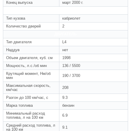
Конец выпуска
март 2000 г.
КУЗОВ
Тип кузова
кабриолет
Количество дверей
2
ДВИГАТЕЛЬ
Тип двигателя
L4
Наддув
нет
Объем двигателя, куб. см
1998
Мощность, л.с./об мин
136 / 5500
Крутящий момент, Нм/об
190 / 3700
мин
Максимальная скорость,
208
км/час
Разгон до 100 км/час, с
9.3
Марка топлива
бензин
Минимальный расход
6.9
топлива, л на 100 км
Средний расход топлива, л
9.1
на 100 км