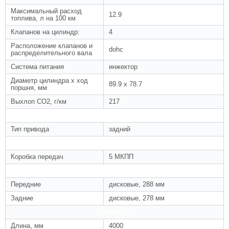
Максимальный расход
12.9
топлива, л на 100 км
Клапанов на цилиндр:
4
Расположение клапанов и
dohc
распределительного вала
Система питания
инжектор
Диаметр цилиндра x ход
89.9 x 78.7
поршня, мм
Выхлоп CO2, г/км
217
ПРИВОД
Тип привода
задний
КОРОБКА ПЕРЕДАЧ
Коробка передач
5 МКПП
ТОРМОЗА
Передние
дисковые, 288 мм
Задние
дисковые, 278 мм
ГАБАРИТЫ
Длина, мм
4000