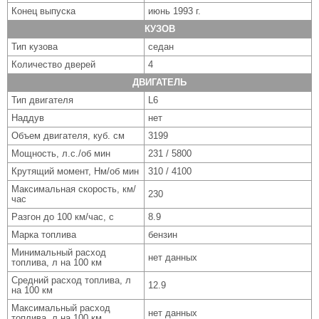
Конец выпуска
июнь 1993 г.
КУЗОВ
Тип кузова
седан
Количество дверей
4
ДВИГАТЕЛЬ
Тип двигателя
L6
Наддув
нет
Объем двигателя, куб. см
3199
Мощность, л.с./об мин
231 / 5800
Крутящий момент, Нм/об мин
310 / 4100
Максимальная скорость, км/
230
час
Разгон до 100 км/час, с
8.9
Марка топлива
бензин
Минимальный расход
нет данных
топлива, л на 100 км
Средний расход топлива, л
12.9
на 100 км
Максимальный расход
нет данных
топлива, л на 100 км