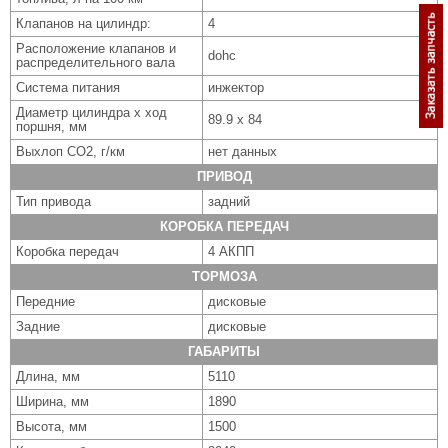
Клапанов на цилиндр:
4
Расположение клапанов и
dohc
распределительного вала
Система питания
инжектор
Диаметр цилиндра x ход
89.9 x 84
поршня, мм
Выхлоп CO2, г/км
нет данных
ПРИВОД
Тип привода
задний
КОРОБКА ПЕРЕДАЧ
Коробка передач
4 АКПП
ТОРМОЗА
Передние
дисковые
Задние
дисковые
ГАБАРИТЫ
Длина, мм
5110
Ширина, мм
1890
Высота, мм
1500