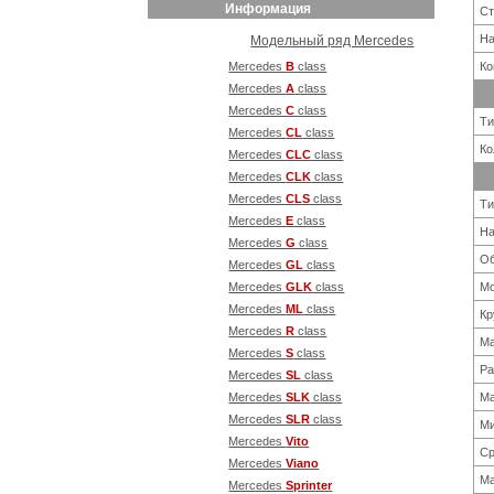
Информация
Ст
На
Модельный ряд Mercedes
Mercedes
B
class
Ко
Mercedes
A
class
Mercedes
С
class
Ти
Mercedes
CL
class
Ко
Mercedes
CLC
class
Mercedes
CLK
class
Mercedes
CLS
class
Ти
Mercedes
E
class
Н
Mercedes
G
class
Об
Mercedes
GL
class
Mercedes
GLK
class
Мо
Mercedes
ML
class
Кр
Mercedes
R
class
Ма
Mercedes
S
class
Ра
Mercedes
SL
class
Mercedes
SLK
class
Ма
Mercedes
SLR
class
Ми
Mercedes
Vito
Ср
Mercedes
Viano
Ма
Mercedes
Sprinter