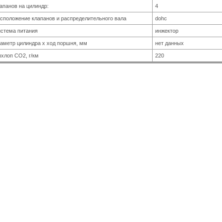
апанов на цилиндр:
4
сположение клапанов и распределительного вала
dohc
стема питания
инжектор
аметр цилиндра x ход поршня, мм
нет данных
хлоп CO2, г/км
220
ПРИВОД
п привода
полный
КОРОБКА ПЕРЕДАЧ
робка передач
7 АКПП
ТОРМОЗА
редние
дисковые, вентилируемы
дние
дисковые
ГАБАРИТЫ
ина, мм
4581
рина, мм
1770
сота, мм
1447
лесная база, мм
2760
ПРОЧЕЕ