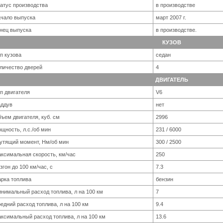
атус производства
в производстве
чало выпуска
март 2007 г.
нец выпуска
в производстве.
КУЗОВ
п кузова
седан
личество дверей
4
ДВИГАТЕЛЬ
п двигателя
V6
аддув
нет
ъем двигателя, куб. см
2996
щность, л.с./об мин
231 / 6000
утящий момент, Нм/об мин
300 / 2500
ксимальная скорость, км/час
250
згон до 100 км/час, с
7.3
рка топлива
бензин
нимальный расход топлива, л на 100 км
7
едний расход топлива, л на 100 км
9.4
ксимальный расход топлива, л на 100 км
13.6