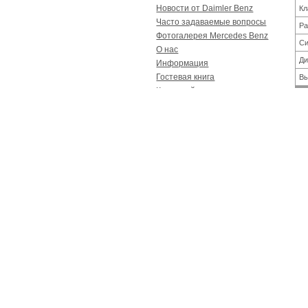
Новости от Daimler Benz
Кл
Часто задаваемые вопросы
Ра
Фотогалерея Mercedes Benz
Си
О нас
Ди
Информация
Гостевая книга
Вы
Карта сайта
Контакты
Ти
Реклама
Ко
Спецпредложение
Пе
Оригинальные пороги на GL-
За
164/166 и ML-164/166
Мерседес - Лучшие цены в
интернете на пороги-ступени
Mercedes Цена: от 20000
Дл
рублей!!!
Ши
Вы
Реклама
Ко
Рекламное место сдается!