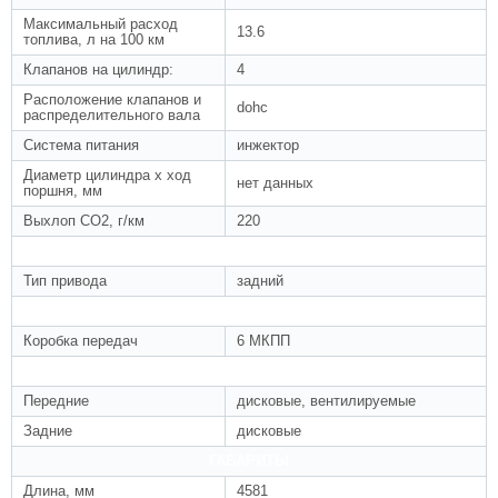
Максимальный расход
13.6
топлива, л на 100 км
Клапанов на цилиндр:
4
Расположение клапанов и
dohc
распределительного вала
Система питания
инжектор
Диаметр цилиндра x ход
нет данных
поршня, мм
Выхлоп CO2, г/км
220
ПРИВОД
Тип привода
задний
КОРОБКА ПЕРЕДАЧ
Коробка передач
6 МКПП
ТОРМОЗА
Передние
дисковые, вентилируемые
Задние
дисковые
ГАБАРИТЫ
Длина, мм
4581