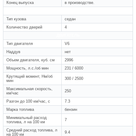
Конец выпуска
в производстве.
КУЗОВ
Тип кузова
седан
Количество дверей
4
ДВИГАТЕЛЬ
Тип двигателя
V6
Наддув
нет
Объем двигателя, куб. см
2996
Мощность, л.с./об мин
231 / 6000
Крутящий момент, Нм/об
300 / 2500
мин
Максимальная скорость,
250
км/час
Разгон до 100 км/час, с
7.3
Марка топлива
бензин
Минимальный расход
7
топлива, л на 100 км
Средний расход топлива, л
9.4
на 100 км