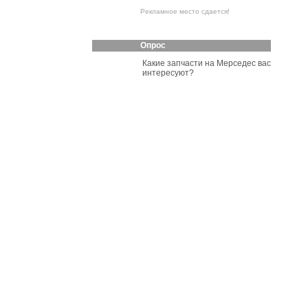
Рекламное место сдается!
Опрос
Какие запчасти на Мерседес вас
интересуют?
Оригинальные запчасти
Неоригинальные
автозапчасти
Б/У запчасти
Голосовать
Ремонт у нас
Советуем
Все
автосервисы
Москвы и области.