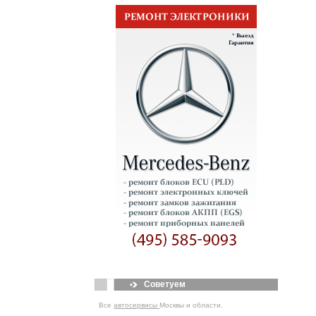
Советуем
Все
автосервисы
Москвы и области.