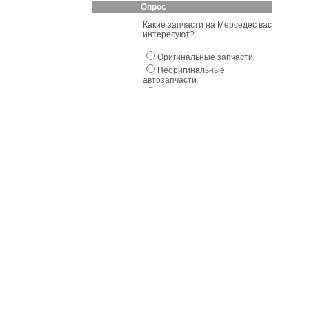
Опрос
Какие запчасти на Мерседес вас
интересуют?
Оригинальные запчасти
Неоригинальные
автозапчасти
Б/У запчасти
Голосовать
Ремонт у нас
Советуем
Все
автосервисы
Москвы и области.