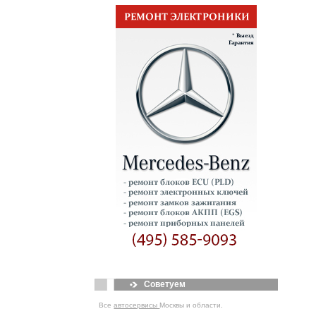
Советуем
Все
автосервисы
Москвы и области.