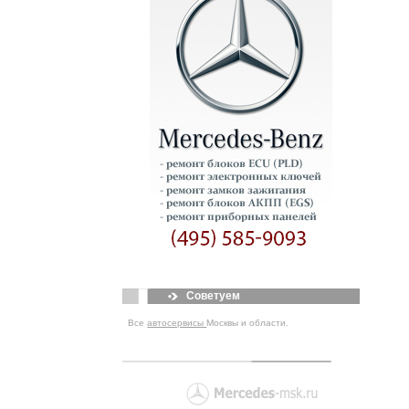
Советуем
Все
автосервисы
Москвы и области.