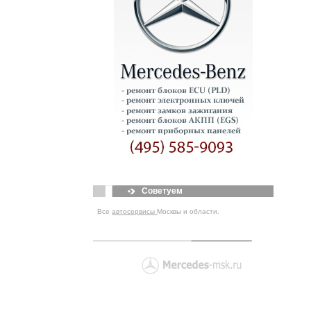
Советуем
Все
автосервисы
Москвы и области.